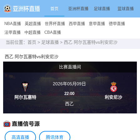
首页
亚洲杯直播
足球直播
篮球直播
NBA直播
英超直播
世界杯直播
西甲直播
意甲直播
德甲直播
法甲直播
中超直播
CBA直播
当前位置：
首页
>
足球直播
> 西乙 阿尔瓦塞特vs利安尼沙
西乙 阿尔瓦塞特vs利安尼沙
比赛直播间
2026年05月09日
22:00
阿尔瓦塞特
利安尼沙
西乙
高清直播
腾讯体育