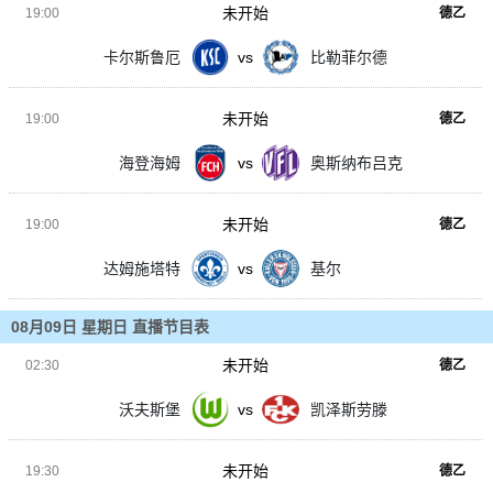
未开始
19:00
德乙
卡尔斯鲁厄
vs
比勒菲尔德
未开始
19:00
德乙
海登海姆
vs
奥斯纳布吕克
未开始
19:00
德乙
达姆施塔特
vs
基尔
08月09日 星期日 直播节目表
未开始
02:30
德乙
沃夫斯堡
vs
凯泽斯劳滕
未开始
19:30
德乙