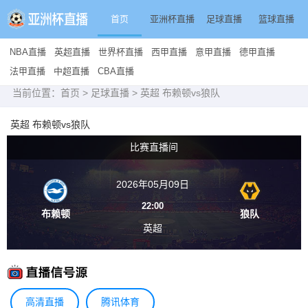
首页
亚洲杯直播
足球直播
篮球直播
NBA直播
英超直播
世界杯直播
西甲直播
意甲直播
德甲直播
法甲直播
中超直播
CBA直播
当前位置：
首页
>
足球直播
> 英超 布赖顿vs狼队
英超 布赖顿vs狼队
比赛直播间
2026年05月09日
22:00
布赖顿
狼队
英超
高清直播
腾讯体育