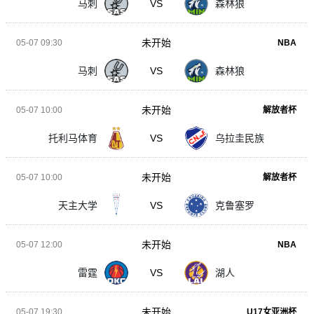
马刺
VS
森林狼
未开始
05-07 09:30
NBA
马刺
VS
森林狼
未开始
05-07 10:00
解放者杯
托利马体育
VS
乌拉圭民族
未开始
05-07 10:00
解放者杯
天主大学
VS
克鲁塞罗
未开始
05-07 12:00
NBA
雷霆
VS
湖人
未开始
05-07 19:30
U17女亚洲杯